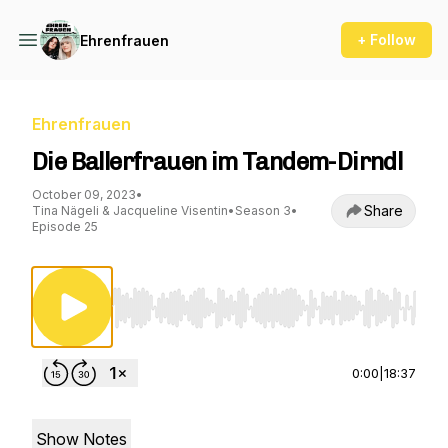
+ Follow
Ehrenfrauen
Ehrenfrauen
Die Ballerfrauen im Tandem-Dirndl
October 09, 2023
•
Share
Tina Nägeli & Jacqueline Visentin
•
Season 3
•
Episode 25
Use Left/Right to seek, Home/End to jump to st
0:00
|
18:37
Show Notes