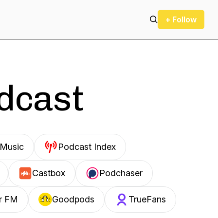
+ Follow
odcast
Music
Podcast Index
Castbox
Podchaser
r FM
Goodpods
TrueFans