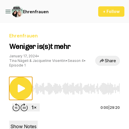
+ Follow
Ehrenfrauen
Ehrenfrauen
Weniger is(s)t mehr
January 17, 2024
•
Share
Tina Nägeli & Jacqueline Visentin
•
Season 4
•
Episode 1
Use Left/Right to seek, Home/End to jump to st
0:00
|
29:20
Show Notes