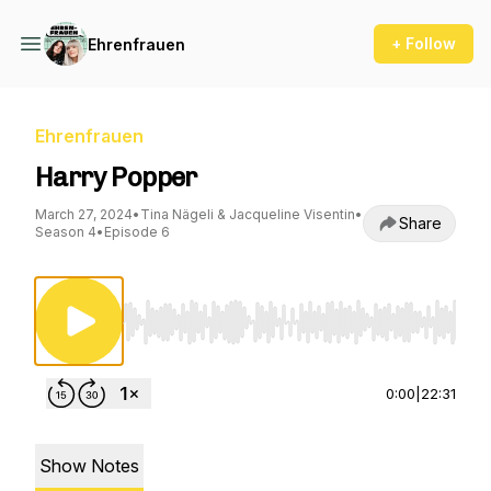
+ Follow
Ehrenfrauen
Ehrenfrauen
Harry Popper
March 27, 2024
•
Tina Nägeli & Jacqueline Visentin
•
Share
Season 4
•
Episode 6
Use Left/Right to seek, Home/End to jump to st
0:00
|
22:31
Show Notes